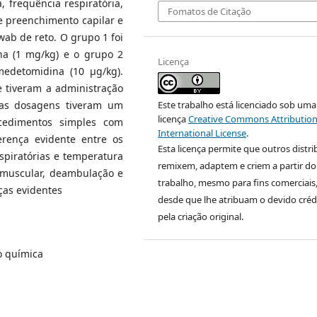
, frequência respiratória,
Fomatos de Citação
e preenchimento capilar e
ab de reto. O grupo 1 foi
na (1 mg/kg) e o grupo 2
Licença
edetomidina (10 μg/kg).
 tiveram a administração
Este trabalho está licenciado sob uma
ssas dosagens tiveram um
licença
Creative Commons Attribution
ocedimentos simples com
International License
.
rença evidente entre os
Esta licença permite que outros distr
spiratórias e temperatura
remixem, adaptem e criem a partir do
o muscular, deambulação e
trabalho, mesmo para fins comerciais
ças evidentes
desde que lhe atribuam o devido créd
pela criação original.
ão química