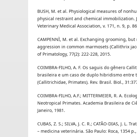
BUSH, M. et al. Physiological measures of non
physical restraint and chemical immobilization. 
Veterinary Medical Association, v. 171, n. 9, p. 8
CAMPENNÌ, M. et al. Exchanging grooming, but 
aggression in common marmosets (Callithrix jac
of Primatology, 77(2): 222-228, 2015.
COIMBRA-FILHO, A. F. Os saguis do gênero Callith
brasileira e um caso de duplo hibridismo entre 
(Callitrichidae, Primates). Rev. Brasil. Biol., 31:3
COIMBRA-FILHO, A.F.; MITTERMEIER, R. A. Ecolog
Neotropical Primates. Academia Brasileira de Ciên
Janeiro, 1981.
CUBAS, Z. S.; SILVA, J. C. R.; CATÃO-DIAS, J. L. T
– medicina veterinária. São Paulo: Roca, 1354 p.,