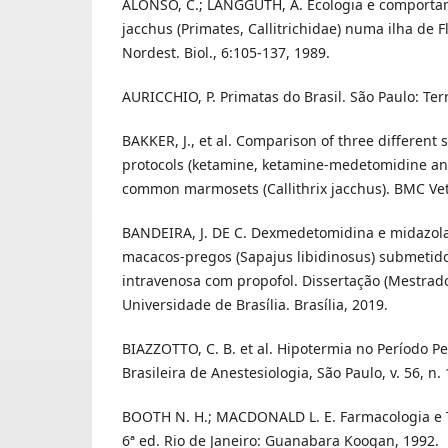
ALONSO, C.; LANGGUTH, A. Ecologia e comportam
jacchus (Primates, Callitrichidae) numa ilha de Fl
Nordest. Biol., 6:105-137, 1989.
AURICCHIO, P. Primatas do Brasil. São Paulo: Terra
BAKKER, J., et al. Comparison of three different 
protocols (ketamine, ketamine-medetomidine an
common marmosets (Callithrix jacchus). BMC Vet 
BANDEIRA, J. DE C. Dexmedetomidina e midazol
macacos-pregos (Sapajus libidinosus) submetidos
intravenosa com propofol. Dissertação (Mestrad
Universidade de Brasília. Brasília, 2019.
BIAZZOTTO, C. B. et al. Hipotermia no Período Pe
Brasileira de Anestesiologia, São Paulo, v. 56, n. 
BOOTH N. H.; MACDONALD L. E. Farmacologia e T
6ª ed. Rio de Janeiro: Guanabara Koogan, 1992.