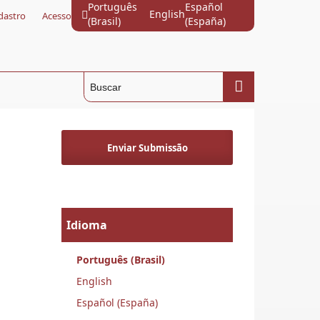
Português
Español
English
dastro
Acesso
(Brasil)
(España)
Enviar Submissão
Idioma
Português (Brasil)
English
Español (España)