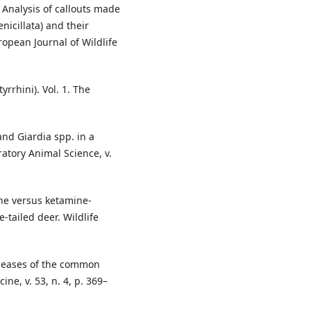
. Analysis of callouts made
nicillata) and their
opean Journal of Wildlife
rrhini). Vol. 1. The
and Giardia spp. in a
tory Animal Science, v.
ine versus ketamine-
e-tailed deer. Wildlife
iseases of the common
ne, v. 53, n. 4, p. 369–