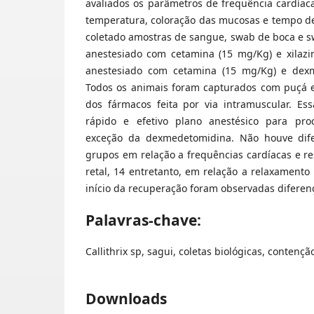
avaliados os parâmetros de frequência cardíaca
temperatura, coloração das mucosas e tempo d
coletado amostras de sangue, swab de boca e sw
anestesiado com cetamina (15 mg/Kg) e xilazi
anestesiado com cetamina (15 mg/Kg) e dexm
Todos os animais foram capturados com puçá e
dos fármacos feita por via intramuscular. E
rápido e efetivo plano anestésico para pr
exceção da dexmedetomidina. Não houve dife
grupos em relação a frequências cardíacas e re
retal, 14 entretanto, em relação a relaxament
início da recuperação foram observadas diferen
Palavras-chave:
Callithrix sp, sagui, coletas biológicas, contenç
Downloads