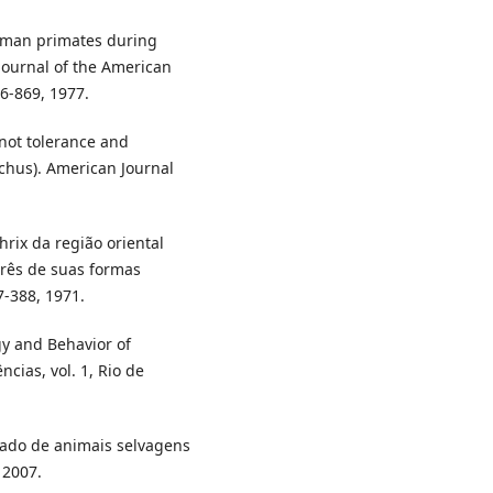
human primates during
Journal of the American
66-869, 1977.
not tolerance and
chus). American Journal
rix da região oriental
três de suas formas
77-388, 1971.
y and Behavior of
cias, vol. 1, Rio de
ratado de animais selvagens
 2007.