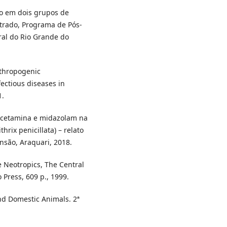
vo em dois grupos de
strado, Programa de Pós-
ral do Rio Grande do
nthropogenic
ectious diseases in
1.
de cetamina e midazolam na
hrix penicillata) – relato
nsão, Araquari, 2018.
 Neotropics, The Central
 Press, 609 p., 1999.
nd Domestic Animals. 2ª