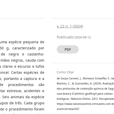
v. 22 n. 1 (2024)
Publicado:
2024-09-12
 é uma espécie pequena de
50 g, caracterizado por
PDF
 de negro e castanho-
e mãos negros, cauda com
 claros e escuros e tufos
Como Citar
incel. Certas espécies de
, portanto a captura e a
de Souza Carnieli, J., Menezes Schaeffer, Y., X
Martins, C., & Guimarães, A. (2024). Avaliaçã
de procedimentos são
dois protocolos de contenção química de Sagu
itar estresse, acidentes e
cara-branca (Callithrix geoffroyi) para coletas
. Seis animais da espécie
biológicas.
Natureza Online
,
22
(1). Recuperado
rupos de três. Cada grupo
https://www.naturezaonline.emnuvens.com.br
nte o procedimento foram
a/article/view/567