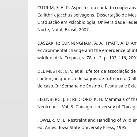
CUTRIM, F. H. R. Aspectos do cuidado cooperati
Callithrix jacchus selvagens. Dissertação de Me
Graduação em Psicobiologia, Universidade Fede
Norte, Natal, Brasil, 2007.
DASZAK, P.; CUNNINGHAM, A. A.; HYATT, A. D. A
environmental change and the emergence of inf
wildlife. Acta Tropica, v. 78, n. 2, p. 103–116, 200
DEL MESTRE, E. V. et al. Efeitos da associação 
contenção química de saguis-de-tufo-preto (Callit
de caso. In: Semana de Ensino e Pesquisa e Exte
EISENBERG, J. F.; REDFORD, K. H. Mammals of the
Neotropics. Vol. 3. Chicago: University of Chicago
FOWLER, M. E. Restraint and Handling of Wild a
ed. Ames: Iowa State University Press, 1995.