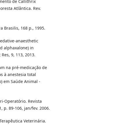
ento de Callithrix
oresta Atlântica. Rev.
 Brasilis, 168 p., 1995.
sedative-anaesthetic
d alphaxalone) in
Res, 9, 113, 2013.
am na pré-medicação de
 à anestesia total
o) em Saúde Animal -
ri-Operatório. Revista
1, p. 89-106, jan/fev. 2006.
erapêutica Veterinária.