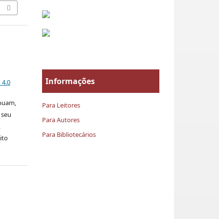
Informações
 4.0
ibuam,
Para Leitores
 seu
Para Autores
,
Para Bibliotecários
ito