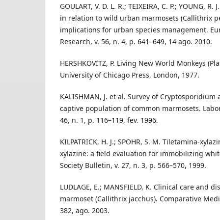
GOULART, V. D. L. R.; TEIXEIRA, C. P.; YOUNG, R. J
in relation to wild urban marmosets (Callithrix pe
implications for urban species management. Eur
Research, v. 56, n. 4, p. 641–649, 14 ago. 2010.
HERSHKOVITZ, P. Living New World Monkeys (Platy
University of Chicago Press, London, 1977.
KALISHMAN, J. et al. Survey of Cryptosporidium 
captive population of common marmosets. Labora
46, n. 1, p. 116–119, fev. 1996.
KILPATRICK, H. J.; SPOHR, S. M. Tiletamina-xylaz
xylazine: a field evaluation for immobilizing whit
Society Bulletin, v. 27, n. 3, p. 566–570, 1999.
LUDLAGE, E.; MANSFIELD, K. Clinical care and d
marmoset (Callithrix jacchus). Comparative Medici
382, ago. 2003.